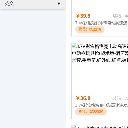
英文
▼
￥39.8
装箱：4
7.4V彩盒
货号：XC2218
￥36.8
装箱：7
3.7V彩盒格洛克电动高速
货号：XC2238C