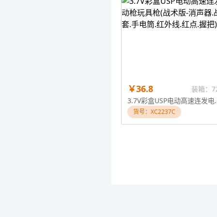
￥36.8
装箱：7
3.7V彩盒USP电动高速连发电动枪玩具枪
货号：XC2237C