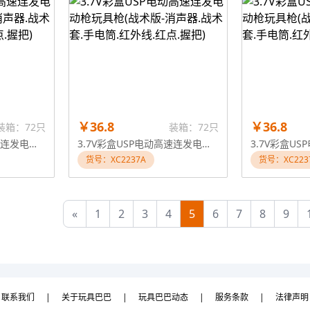
￥36.8
￥36.8
装箱：72只
装箱：72只
3.7V彩盒USP电动高速连发电动枪玩具枪(战术版-消声器.战术套.手电筒.红外线.红点.握把)
3.7V彩盒USP电动高速连发电动枪玩具枪(战术版-消声器.战术套.手电筒.红外线.红点.握把)
货号：XC2237A
货号：XC223
«
1
2
3
4
5
6
7
8
9
联系我们
|
关于玩具巴巴
|
玩具巴巴动态
|
服务条款
|
法律声明