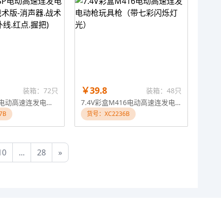
￥39.8
装箱：72只
装箱：48只
3.7V彩盒USP电动高速连发电动枪玩具枪(战术版-消声器.战术套.手电筒.红外线.红点.握把)
7.4V彩盒M416电动高速连发电动枪玩具枪（带七彩闪烁灯光）
7B
货号：XC2236B
10
...
28
»