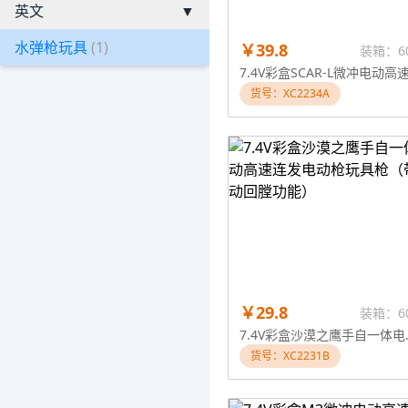
英文
▼
水弹枪玩具
(1)
￥39.8
装箱：6
货号：XC2234A
￥29.8
装箱：6
7.4V彩盒沙漠之
货号：XC2231B